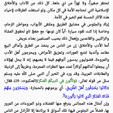
تحتقر صغيراً، ولا تهزأ من ذي عاهة, كل ذلك من الآداب والأخلاق
الإسلامية التي تحتاجه الأمة في كل مكان, ولو استغلت الطرقات لإحياء
هذه الآثار الحسنة لعم الخير في الأمة.
إياك والجلوس في مضايق الطريق وملتقى الأبواب، ومواطن الزحام،
وخاصة إذا كنت تقود سيارة -أياً كان نوعها- مع حفظٍ تامٍ لحقوق المشاة
والراكبين والقاعدين وإهمال ذلك يصيب المسلمين بعناء عريض.
أمة الأدب والأخلاق:
إن من الناس من يتخذ من الطرق وأماكن البيع
مقاعد وأندية لتتبع العورات، وتمزيق الأعراض، ويحرجون أهل الأدب
والمروءة، فضوليون يدسون أنوفهم فيما لا يعنيهم، إنه لا يحل لهؤلاء
أن يجعلوا أماكنهم أوكاراً تمتد منها النظرات المحرمة، وطريقاً إلى الرذيلة
والمقابلات المريبة، وقد ورد في الخبر أن النبي صلى الله عليه وسلم
سئل عن قوله تعالى:
{
وَتَأْتُونَ فِي نَادِيكُمُ الْمُنكَرَ
}[العنكبوت: 29]
، فقال:
((
كَانُوا يَخْذِفُونَ أَهْلَ الطَّرِيقِ
, -أي يرمونهم بالحجارة-
وَيَسْخَرُونَ مِنْهُمْ
9
فَذَاكَ الْمُنْكَرُ الَّذِي كَانُوا يَأْتُونَ
))
.
وإن أمثال هذه المجالس يترفع منها الفضلاء وذو المروءات عن المرور
بها, فضلاً عن الجلوس فيها؛ تلك أسواق لا يرتادها إلا الأراذل من الناس