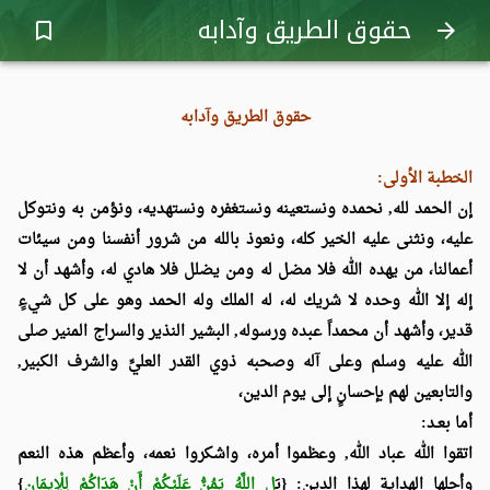
حقوق الطريق وآدابه
bookmark_border
arrow_forward
حقوق الطريق وآدابه
الخطبة الأولى:
إن الحمد لله, نحمده ونستعينه ونستغفره ونستهديه، ونؤمن به ونتوكل
عليه، ونثنى عليه الخير كله، ونعوذ بالله من شرور أنفسنا ومن سيئات
أعمالنا، من يهده الله فلا مضل له ومن يضلل فلا هادي له، وأشهد أن لا
إله إلا الله وحده لا شريك له، له الملك وله الحمد وهو على كل شيءٍ
قدير، وأشهد أن محمداً عبده ورسوله, البشير النذير والسراج المنير صلى
الله عليه وسلم وعلى آله وصحبه ذوي القدر العليِّ والشرف الكبير,
والتابعين لهم بإحسانٍ إلى يوم الدين،
أما بعـد:
اتقوا الله عباد الله, وعظموا أمره، واشكروا نعمه، وأعظم هذه النعم
وأجلها الهداية لهذا الدين: {ب
َلِ اللَّهُ يَمُنُّ عَلَيْكُمْ أَنْ هَدَاكُمْ لِلْإِيمَانِ
}