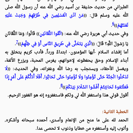
الطبراني من حديث حذيفة بن أسيد رضي الله عنه أن رسول الله صلى
الله عليه وسلم قال: ((
مَنْ آذَى الْمُسْلِمِينَ فِي طُرُقِهِمْ وَجَبَتْ عَلَيْهِ
6
لَعْنَتُهُمْ
))
.
وفي حديث أبي هريرة رضي الله عنه: (
اتَّقُوا اللَّعَّانَيْنِ
)) قَالُوا: وَمَا اللَّعَّانَانِ
7
يَا رَسُولَ اللَّهِ؟ قَالَ: ((
الَّذِي يَتَخَلَّى فِي طَرِيقِ النَّاسِ أَوْ فِي ظِلِّهِمْ
))
.
أما إفشاء السلام -أيها المؤمنون- ابتداءً ورداً, فأدب كريم يتخلق به
أبناء الإسلام وحق يحفظونه لإخوانهم، يغرس المحبة، ويزرع الألفة،
ويغسل الأحقاد، ويستجلب به رضا الله وغفرانه، وفي الحديث:
((
لَا
تَدْخُلُوا الْجَنَّةَ حَتَّى تُؤْمِنُوا وَلَا تُؤْمِنُوا حَتَّى تَحَابُّوا, أَفَلَا أَدُلُّكُمْ عَلَى أَمْرٍ إِذَا
8
فَعَلْتُمُوهُ تَحَابَبْتُمْ أَفْشُوا السَّلَامَ بَيْنَكُمْ
))
.
أقول قولي هذا واستغفر الله لي ولكم فاستغفروه إنه هو الغفور الرحيم.
الخطبة الثانية:
الحمد لله على ما منح من الإنعام وأسدى، أحمده سبحانه وأشكره,
وأتوب إليه وأستغفره من خطايا وذنوب لا تحصى عدا.