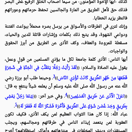
كذلك -أيها الإخوة المؤمنون- من سيما أصحاب الخلق الرفيع غض البصر
فذلك حق لأهل الطريق من المارة والجالسين تحفظ حرماتهم وعوراتهم
فالنظر يزيد الخطايا.
وإنك لترى في الطرقات والأسواق من يرسل بصره محملاً ببواعث الفتنة
ودواعي الشهوة، وقد يتبع ذلك بكلمات وإشارات قاتلة للدين والحياء،
مسقطة للمروءة والعفاف، وكف الأذى عن الطريق من أبرز الحقوق
والواجبات.
أيها الناس: الأذى كلمة جامعة لكل ما يؤذي المسلمين من قولٍ وعمل،
يقول عليه الصلاة والسلام: ((
لَقَدْ رَأَيْتُ رَجُلًا يَتَقَلَّبُ فِي الْجَنَّةِ فِي شَجَرَةٍ
3
قَطَعَهَا مِنْ ظَهْرِ الطَّرِيقِ كَانَتْ تُؤْذِي النَّاسَ
))
. وحينما طلب أبو برزة رضي
الله عنه من رسول الله صلى الله عليه وسلم أن يعلمه شيئاً ينتفع به قال:
4
((
اعْزِلْ الْأَذَى عَنْ طَرِيقِ الْمُسْلِمِينَ
))
. وفي خبر آخر: (
(
بَيْنَمَا رَجُلٌ يَمْشِي
5
بِطَرِيقٍ وَجَدَ غُصْنَ شَوْكٍ عَلَى الطَّرِيقِ فَأَخَّرَهُ فَشَكَرَ اللَّهُ لَهُ فَغَفَرَ لَهُ
))
.
عباد الله: إذا كان هذا الثواب العظيم لمن يكف الأذى، فكيف تكون
العقوبة لمن يتعمد إيذاء الناس في طرقاتهم ومجالسهم، ويجلب
المستقذرات وينشر المخلفات في منتزهاتهم وأماكن استظلالهم؟ أخرج