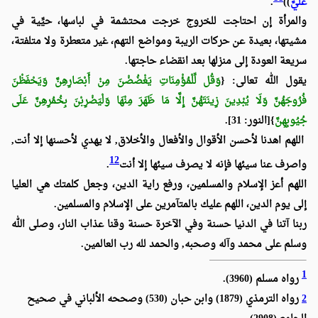
عَلَيَّ
))
.
والمرأة إن احتاجت للخروج خرجت محتشمة في لباسها، حيِّية في
مشيتها، بعيدة عن حركات الريبة ومواضع التهم، غير متعطرة ولا متلفتة،
سريعة العودة إلى منزلها بعد انقضاء حاجتها.
يقول الله تعالى: {
وَقُل لِّلْمُؤْمِنَاتِ يَغْضُضْنَ مِنْ أَبْصَارِهِنَّ وَيَحْفَظْنَ
فُرُوجَهُنَّ وَلَا يُبْدِينَ زِينَتَهُنَّ إِلَّا مَا ظَهَرَ مِنْهَا وَلْيَضْرِبْنَ بِخُمُرِهِنَّ عَلَى
جُيُوبِهِنَّ
}[النور: 31].
اللهم اهدنا لأحسن الأقوال والأفعال والأخلاق, لا يهدي لأحسنها إلا أنت,
12
واصرف عنا سيئها فإنه لا يصرف سيئها إلا أنت
.
اللهم أعز الإسلام والمسلمين، ورفع راية الدين، وجعل كلمتك هي العليا
إلى يوم الدين، اللهم عليك بالمتآمرين على الإسلام والمسلمين.
ربنا آتنا في الدنيا حسنة وفي الآخرة حسنة وقنا عذاب النار، وصلى الله
وسلم على محمد وآله وصحبه, والحمد لله رب العالمين.
1
رواه مسلم (3960).
2
رواه الترمذي (1879) وابن حبان (530) وصححه الألباني في صحيح