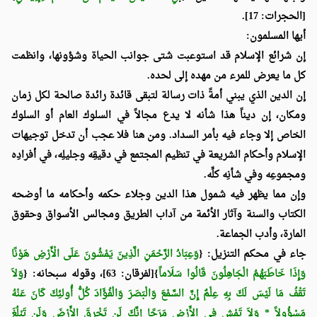
[الحجرات: 17].
أيها المسلمون:
إن شرائع الإسلام قد استوعبت شتى جوانب الحياة وشؤونها، وانظمت
كل ما يعرض للمرء من مهده إلى لحده.
إن الدين الذي يبني أمةً ذات رسالة لتبقى قائدة رائدة صالحة لكل زمان
ومكان، إن ديناً هذا شأنه لا يدع مجالاً في السلوك العام أو السلوك
الخاص إلا وجاء فيه بأمر السداد. ومن هنا فلا عجب أن تدخل توجيهات
الإسلام وأحكام الشريعة في تنظيم المجتمع في دقيقِه وجليلِه، في أفرادِه
ومجموعِه وفي شأنِه كلِّه.
وإن مما يظهر فيه شمول هذا الدين وجلاء حكمه وأحكامه ما أوضحه
الكتاب والسنة وآثار الأئمة من آداب الطريق ومجالس الأسواق وحقوق
المارة، وأدب الجماعة.
جاء في محكم التنزيل: {
وَعِبَادُ الرَّحْمَنِ الَّذِينَ يَمْشُونَ عَلَى الْأَرْضِ هَوْنًا
وَإِذَا خَاطَبَهُمُ الْجَاهِلُونَ قَالُوا سَلَاماً
}[لفرقان: 63]، وقوله سبحانه: {
وَلاَ
تَقْفُ مَا لَيْسَ لَكَ بِهِ عِلْمٌ إِنَّ السَّمْعَ وَالْبَصَرَ وَالْفُؤَادَ كُلُّ أُولئِكَ كَانَ عَنْهُ
مَسْؤُولاً *
وَلاَ تَمْشِ فِي الأَرْضِ مَرَحًا إِنَّكَ لَن تَخْرِقَ الأَرْضَ وَلَن تَبْلُغَ