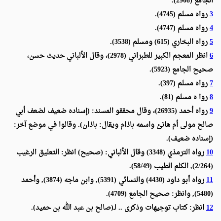
الجامع (2908)
.
3
رواه مسلم (4745).
4
رواه مسلم (4747).
5
رواه البخاري (615) ومسلم (3538).
6
انظر المعجم الكبير للطبراني (2978)، وقال الألباني حديث حسن،
صحيح الجامع (5923).
7
رواه مسلم (397).
8
روا ه مسلم (81).
9
رواه أحمد (26935)، وقال محققو المسند: (إسناده ضعيف لضعف أبي
صالح مولى أم هانئ واسمه باذام ويقال: باذان). وقالوا في موضع آخر:
(إسناده ضعيف).
10
رواه الترمذي (3348) وقال الألباني: (صحيح) انظر: التعليق الرغيب
(2/264), الكلم الطيب (58/49).
11
رواه أبو داود (4430) والنسائي (5391), وابن ماجه (3874), وأحمد
(5480), وانظر: صحيح الجامع (4709).
12
انظر: كتاب توجيهات وذكرى .. لـ(صالح بن عبد الله بن حميد).