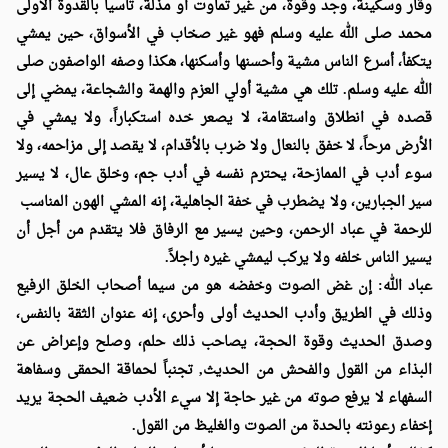
وقار وسكينة، وجد وقوة، من غير تماوت أو مذلة، تأسياً بالقدوة الأولى
محمد صلى الله عليه وسلم فهو غير صخاب في الأسواق، حين يمشي
يتكفأ، أسرع الناس مشية وأحسنها وأسكنها، هكذا وصفه الواصفون صلى
الله عليه وسلم. تلك هي مشية أولي العزم والهمة والشجاعة، يمضي إلى
قصده في انطلاق واستقامة، لا يصعر خده استكباراً، ولا يمشي في
الأرض مرحاً، لا خفق بالنعال ولا ضرب بالأقدام، لا يقصد إلى مزاحمه، ولا
سوء أدب في الممازحة، يحترم نفسه في أدب جم، وخلق عال، لا يسير
سير الجبارين، ولا يضطرب في خفة الجاهلية، إنه المشي الهون المناسب
للرحمة في عباد الرحمن، وحين يسير مع الرفاق فلا يتقدم من أجل أن
يسير الناس خلفه ولا يركب ليمشي غيره راجلاً.
عباد الله: إن غض الصوت وخفضه هو من سيما أصحاب الخلق الرفيع
وذلك في الطريق وأدب الحديث أولى وأحرى، إنه عنوان الثقة بالنفس،
وصدق الحديث وقوة الحجة، يصاحب ذلك حلم، وصلح وإعراض عن
البذاء من القول والفحش من الحديث, تجنباً لحماقة الحمقى وسفاهة
السفهاء لا يرفع صوته من غير حاجة إلا سيء الأدب ضعيف الحجة يريد
إخفاء رعونته بالحدة من الصوت والغليظ من القول.