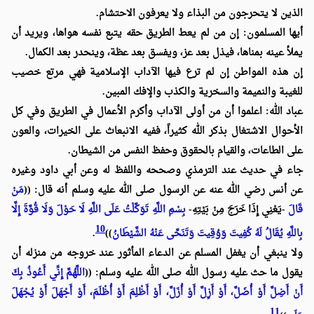
الذين لا يتحرجون من البذاء ولا يعرفون الاحتشام.
أيها المسلمون: إن من لم يعط الطريق حقه يتبع نفسه هواها، ويريد أن
يملأ عينه بمناها، فيذل بعد عز، ويفسق بعد عظة، وينحدر بعد الكمال.
إن هذه المواطن إن لم ترع فيها الآداب الإسلامية فهي مرتع خصيب
للغيبة والنميمة والسخرية والكذب والإفك المبين.
عباد الله: اعلموا أن من أولى الآداب وأكرم الأعمال في الطريق وفي كل
الأحوال الاشتغال بذكر الله كثيراً، ففيه الانبعاث على الخيرات، والعون
على الطاعات، والقيام بالحقوق وحفظ النفس من الشيطان.
جاء في حديث عند الترمذي وصححه واللفظ له وعن أبي داود وغيره
عن أنس رضي الله عنه عن الرسول صلى الله عليه وسلم أنه قال: ((
مَنْ
قَالَ
-يَعْنِي إِذَا خَرَجَ مِنْ بَيْتِهِ-
بِسْمِ اللَّهِ تَوَكَّلْتُ عَلَى اللَّهِ لَا حَوْلَ وَلَا قُوَّةَ إِلَّا
10
بِاللَّهِ يُقَالُ لَهُ كُفِيتَ وَوُقِيتَ وَتَنَحَّى عَنْهُ الشَّيْطَانُ
))
.
ولا ينبغي أن يغفل المسلم عن الدعاء المأثور عند خروجه من منزله أن
يقول ما حث عليه رسول الله صلى الله عليه وسلم: ((
اللَّهُمَّ إِنِّي أَعُوذُ بِكَ
أَنْ أَضِلَّ أَوْ أُضَلَّ، أَوْ أَزِلَّ أَوْ أُزَلَّ، أَوْ أَظْلِمَ أَوْ أُظْلَمَ، أَوْ أَجْهَلَ أَوْ يُجْهَلَ
11