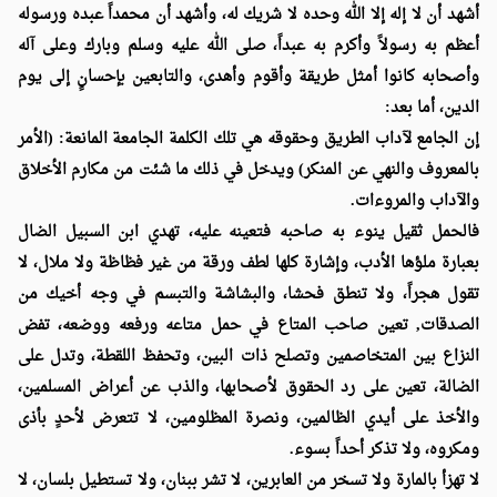
أشهد أن لا إله إلا الله وحده لا شريك له، وأشهد أن محمداً عبده ورسوله
أعظم به رسولاً وأكرم به عبداً، صلى الله عليه وسلم وبارك وعلى آله
وأصحابه كانوا أمثل طريقة وأقوم وأهدى، والتابعين بإحسانٍ إلى يوم
الدين، أما بعد:
إن الجامع لآداب الطريق وحقوقه هي تلك الكلمة الجامعة المانعة: (الأمر
بالمعروف والنهي عن المنكر) ويدخل في ذلك ما شئت من مكارم الأخلاق
والآداب والمروءات.
فالحمل ثقيل ينوء به صاحبه فتعينه عليه، تهدي ابن السبيل الضال
بعبارة ملؤها الأدب، وإشارة كلها لطف ورقة من غير فظاظة ولا ملال، لا
تقول هجراً، ولا تنطق فحشا، والبشاشة والتبسم في وجه أخيك من
الصدقات, تعين صاحب المتاع في حمل متاعه ورفعه ووضعه، تفض
النزاع بين المتخاصمين وتصلح ذات البين، وتحفظ اللقطة، وتدل على
الضالة، تعين على رد الحقوق لأصحابها، والذب عن أعراض المسلمين،
والأخذ على أيدي الظالمين، ونصرة المظلومين، لا تتعرض لأحدٍ بأذى
ومكروه، ولا تذكر أحداً بسوء.
لا تهزأ بالمارة ولا تسخر من العابرين، لا تشر ببنان، ولا تستطيل بلسان، لا