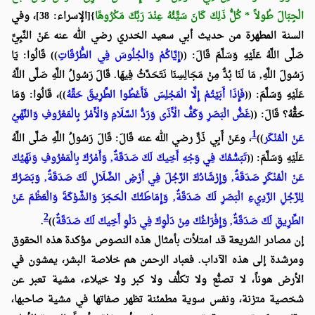
الْجِبَالَ طُولاً * كُلُّ ذَلِكَ كَانَ سَيٍّئُهُ عِنْدَ رَبِّكَ مَكْرُوهًا
}[الإسراء: 38]، وفي
السنة المطهرة من حديث أبي سعيد الخدري رضي الله عنه عَنْ النَّبِيِّ
صَلَّى اللَّهُ عَلَيْهِ وَسَلَّمَ قَالَ: ((
إِيَّاكُمْ وَالْجُلُوسَ فِي الطُّرُقَاتِ
)) قَالُوا: يَا
رَسُولَ اللَّهِ, مَا لَنَا بُدٌّ مِنْ مَجَالِسِنَا نَتَحَدَّثُ فِيهَا. قَالَ رَسُولُ اللَّهِ صَلَّى اللَّهُ
عَلَيْهِ وَسَلَّمَ: ((
فَإِذَا أَبَيْتُمْ إِلَّا الْمَجْلِسَ فَأَعْطُوا الطَّرِيقَ حَقَّهُ
))، قَالُوا: وَمَا
حَقُّهُ؟ قَالَ: ((
غَضُّ الْبَصَرِ وَكَفُّ الْأَذَى وَرَدُّ السَّلَامِ وَالْأَمْرُ بِالْمَعْرُوفِ وَالنَّهْيُ
1
عَنْ الْمُنْكَر
))
، وعَنْ أَبِي ذَرٍّ رضي الله عنه قَالَ: قَالَ رَسُولُ اللَّهِ صَلَّى اللَّهُ
عَلَيْهِ وَسَلَّمَ: ((
تَبَسُّمُكَ فِي وَجْهِ أَخِيكَ لَكَ صَدَقَةٌ, وَأَمْرُكَ بِالْمَعْرُوفِ وَنَهْيُكَ
عَنْ الْمُنْكَرِ صَدَقَةٌ, وَإِرْشَادُكَ الرَّجُلَ فِي أَرْضِ الضَّلَالِ لَكَ صَدَقَةٌ, وَبَصَرُكَ
لِلرَّجُلِ الرَّدِيءِ الْبَصَرِ لَكَ صَدَقَةٌ, وَإِمَاطَتُكَ الْحَجَرَ وَالشَّوْكَةَ وَالْعَظْمَ عَنْ
2
الطَّرِيقِ لَكَ صَدَقَةٌ, وَإِفْرَاغُكَ مِنْ دَلْوِكَ فِي دَلْوِ أَخِيكَ لَكَ صَدَقَةٌ
))
.
إن مصادر الشريعة قد امتلأت بأمثال هذه النصوص مؤكدة هذه الحقوق
ومرشدة إلى هذه الآداب. فعباد الرحمن هم خلاصة البشر، يمشون في
الأرض هوناً، لا تصنُّع ولا تكلُّف ولا كبر ولا خيلاء، مشية تعبر عن
شخصية متزنة، ونفس سوية مطمئنة تظهر صفاتها في مشية صاحبها،