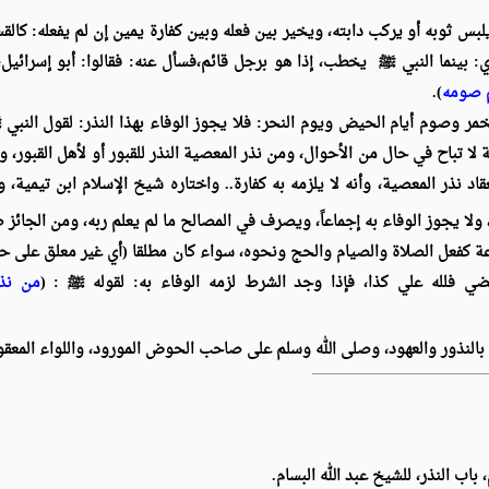
ن يلبس ثوبه أو يركب دابته، ويخير بين فعله وبين كفارة يمين إن لم يفعله: كالق
ي: بينما النبي
ﷺ
يخطب، إذا هو برجل قائم،فسأل عنه: فقالوا: أبو إسرائيل
م صومه
).
مر وصوم أيام الحيض ويوم النحر: فلا يجوز الوفاء بهذا النذر: لقول النبي
ﷺ
ة لا تباح في حال من الأحوال، ومن نذر المعصية النذر للقبور أو لأهل القبور
اد نذر المعصية، وأنه لا يلزمه به كفارة.. واختاره شيخ الإسلام ابن تيمية، و
 ولا يجوز الوفاء به إجماعاً، ويصرف في المصالح ما لم يعلم ربه، ومن الجائ
عة كفعل الصلاة والصيام والحج ونحوه، سواء كان مطلقا (أي غير معلق على ح
ي فلله علي كذا، فإذا وجد الشرط لزمه الوفاء به: لقوله
ﷺ
: (
من نذر
 بالنذور والعهود، وصلى الله وسلم على صاحب الحوض المورود، واللواء المعقو
باب النذر، للشيخ عبد الله البسام.