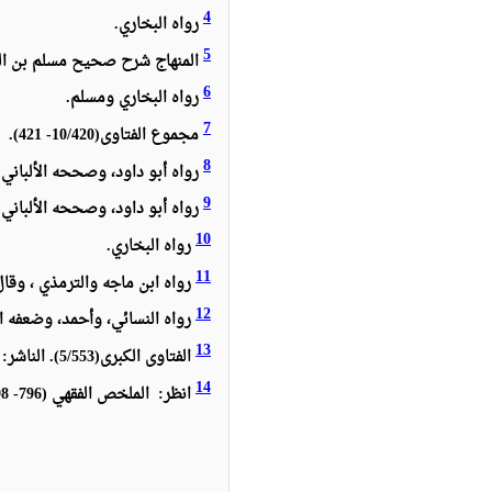
4
رواه البخاري.
5
المنهاج شرح صحيح مسلم بن الحجاج(11/96). الناشر: دار إحياء التراث العربي– بيروت. الطب
6
رواه البخاري ومسلم.
7
مجموع الفتاوى(10/420- 421).
8
رواه أبو داود، وصححه الألباني في
9
رواه أبو داود، وصححه الألبان
10
رواه البخاري.
11
رواه ابن ماجه والترمذي ، وقال : ” حسن صحيح غر
12
رواه النسائي، وأحمد، وضعفه ا
13
الفتاوى الكبرى(5/553). الناشر: دار المعرفة- بيروت. الطبعة الأولى (1386). تحقيق: حسنين مخلوف.
14
انظر: الملخص الفقهي (796- 798). للفوزان. طبعة دار البصيرة الإسكندرية.