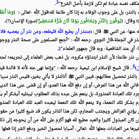
3
 المكلف نفسه عبادة لم تكن لازمة بأصل الشرع”
.
بالنذر، بل على وجوب الوفاء به إذا كان طاعة لله؛قول الله -تعالى-: {
وَمَا أَنفَقْ
يُوفُونَ بِالنَّذْرِ وَيَخَافُونَ يَوْمًا كَانَ شَرُّهُ مُسْتَطِيرًا
}سورة الإنسان(7).
عنها- عن النبي
ﷺ
قال: (
مننذر أن يطيع الله فليطعه، ومن نذر أن يعصيه فلا
ذر في الجملة
،قال النووي -رحمه الله-: “أجمع المسلمون على صحة النذر ووجوب
ا- أي عند الشافعية- وبه قال جمهور العلماء”
5
.
ان نذر طاعة؛ لأن النذر ابتداؤه مكروه، بل ذهب بعض العلماء إلى تحريمه
؛ لحد
6
ل
)
.. قال شيخ الإسلام ابن تيمية -رحمه الله-: “وإنما نهى عنه لأنه لا فائدة فيه
بالنذر تحصيل مطالبهم، فبين النبي
ﷺ
أنالنذر لا يأتي بخير، فليس النذر سببا 
افاني الله من هذا المرض، أو إن دفع الله هذا العدو، أو إن قضى عنى هذا الدي
 تلك العبادة المنذورة، بل ينعم على عبده بذلك المطلوب ليبتليه أيشكر أم يك
قوم بشكر تلك النعمة، ولا ينعم الله تلك النعمة ليعبده العبد تلك العبادة ا
 يؤدي الفرائض ويجتنب المحارم، لكن هذا الناذر يكون قد ضيع كثيرا من حقوق ا
إن كان المبذول كثيرا والعبد مطيع لله فهو أكرم على الله من أن يحوجه إلى ذ
ا من العبادات جعلها الله -تعالى- أسبابا لحصول الخير ودفع الشر إذا فعلها ال