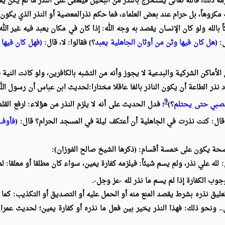
زمه ذلك، فالله تعالى يستخرج بالنذر من البخيل فيعطى على النذر ما لم يكن ي
ه مكروهاً، بل حرام عند بعض العلماء، فما حكم نذرالمعصية أو النذر الذي يكون 
بالله ولو كان الإنسان يقصد به وجه الله: إذا كان في مكان يعبد فيه غير ال
: (
هل كان فيها وثن من أوثان الجاهلية يعبد
؟) فقالوا: لا، قال: (
فهل كان فيها 
الأماكن الشركية والبدعية لا يجوز وأنه من التشبه بالكافرين، ولو كانت النية
د نذر الطاعة أن يكون الناذر بالغا عاقلا مختارا:لحديث ابن عباس أن رسول الل
9
لصبي حتى يحتلم
؟)
؛ فدل الحديث على أنه لا يلزم النذر من هؤلاء: لرفع القلم
ل: كنت نذرت في الجاهلية أن أعتكف ليلة في المسجد الحرام؟ قال: (
فأوف 
صحة يكون على خمسة أقسام: (ذكرها الشيخ صالح الفوزان):
 لله علي نذر، ولم يسم شيئاً: فيلزمه كفارة يمين، سواء كان مطلقا أو معلقا: ل
وب الكفارة إذا لم يسم ما نذر لله -عز وجل-.
ليق نذره بشرط يقصد المنع منه أو الحمل عليه أو التصديق أو التكذيب: كما لو
تق.. ونحو ذلك: فهذا النذر يخير بين فعل ما نذره أو كفارة يمين؛ لحديث ع