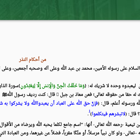
من أحكام النذر
والسلام على رسوله الأمين، محمد بن عبد الله وعلى آله وصحبه أجمعين، وعلى ال
ق ليعبدوه وحده لا شريك له: {
وَمَا خَلَقْتُ الْجِنَّ وَالْإِنسَ إِلَّا لِيَعْبُدُون
ِ}سورة الذاريا
ك له حقا من حقوقه تعالى؛ فعن معاذ بن جبل

قال: كنت رديف رسول الله
ﷺ
عل
له ورسوله أعلم، قال: (
فإنَّ حق الله على العباد أن يعبدواالله ولا يشركوا به 
1
 قال: (
لاتبشرهم فيتكلموا
)
.
ن تيمية -رحمه الله تعالى- أنها: “اسم جامع لكلما يحبه الله ويرضاه من الأقوال
تعالى- ولو كان نبياً مرسلاً، أو ملَكَا مقرباً، فضلاً عن غيرهما، ومن العبادة التي