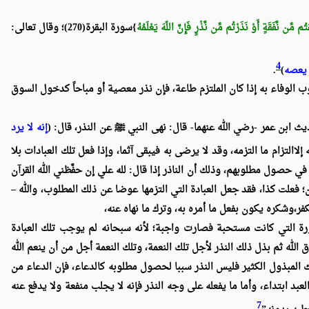
تُم مِّن نَّفَقَةٍ أَوْ نَذَرْتُم مِّن نَّذْرٍ فَإِنَّ اللّهَ يَعْلَمُهُ
}سورة البقرة(270)؛ وقال تعالى:
4
 يعصه
)
.
 الوفاء به إذا كان الملتزم طاعة، فإن نذر معصية أو مباحاً كدخول السوق
يث ابن عمر -رضي الله عنهما- قال: نهى النبي
ﷺ
عن النذر، قال: (
إنه لا يرد
 إلاالتزام ما التزمه، وقد لا يرضى به فيبقى آثما، وإذا فعل تلك العبادات بلا
في حصول مطلوبهم، وذلك أن الناذر إذا قال: لله علي إن حفَّظني الله القرآن
ن؛ فعلت كذا، فقد جعل العبادة التي التزمها عوضا عن ذلك المطلوب، والله –
فر،وشكره يكون بفعل ما أمره به، وترك ما نهاه عنه،
لمنذورة التي كانت مستحبة فصارت واجبة؛ لأنه سبحانه لم يوجب تلك العبادة
لله ثم بذل ذلك النذر لأجل تلك النعمة، وتلك النعمة أجل من أن ينعم الله
لك المبذول الكثير فليس النذر سببا لحصول مطلوبه كالدعاء، فإن الدعاء من
عبد ابتداء، وأما ما يفعله على وجه النذر فإنه لا يجلب منفعة ولا يدفع عنه
7