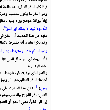
مضرة، لكنه كان بخيلا، فلما نذر ل
فإذا كان النذر لله فيما هو طاعة ل
ومن النذر ما يكون معصية وشركاً 
إبلاً ببوانة-موضع وراء ينبع-، فقال
8
الله، ولا فيما لا يملك ابن آدم)
.
ففهم من هذا الحديث أن النذر في 
وقد ذكر العلماء أنه يشترط لانعقا
وعن النائم حتى يستيقظ، وعن ا
الله عنهما- أن عمر سأل النبي
ﷺ
قا
عليه الوفاء به.
والنذر الذي توفرت فيه شروط ال
أحدها: النذر المطلَق
،مثل أن يقول:
11
يمين
)
: فدل هذا الحديث على وج
الثاني: نذر اللجاج والغضب،
وهو تع
إن كان كذباً، فعلي الحج أو الع
12