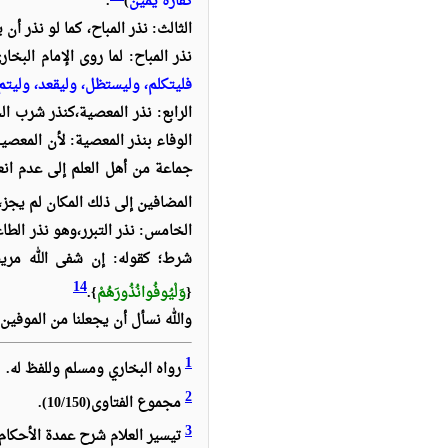
كفارة يمين
)
.
الثالث: نذر المباح، كما لو نذر أ
نذر المباح
:
لما روى الإمام البخار
فليتكلم، وليستظل، وليقعد، وليت
الرابع: نذر المعصية،
كنذر شرب الخ
الوفاء بنذر المعصية: لأن المعصي
جماعة من أهل العلم إلى عدم انعق
المضافين إلى ذلك المكان لم يجز،
الخامس: نذر التبرر،
وهو نذر الطا
شرط؛ كقوله: إن شفى الله مريض
14
{
وَلْيُوفُوا
نُذُورَهُمْ
}.
والله نسأل أن يجعلنا من الموفين
1
رواه البخاري ومسلم وللفظ له.
2
مجموع الفتاوى(10/150).
3
تيسير العلام شرح عمدة الأحكام، 