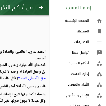
من أحكام النذر
إمام المسجد
arrow_forward
الصفحة الرئيسية
home
المفضلة
bookmark
التصنيفات
list
الحمد لله رب العالمين، والصلاة 
تواصل معنا
feedback
أما بعد:
أحكام المسجد
category
فقد خلق الله -تبارك وتعالى- الخل
بل و
جعل العبادة له وحده لا شري
إدارة المسجد
category
حق الله على العباد؟
) قال: قلت ال
الأذان والمؤذن
category
قلت يا رسول الله أفلا أبشر الناس؟
والعبادة كما عرفها شيخ الإسلام اب
الإمام والمأموم
category
وكل عبادة لا يجوز صرفها لغير الله –
بحوث ومقالات
category