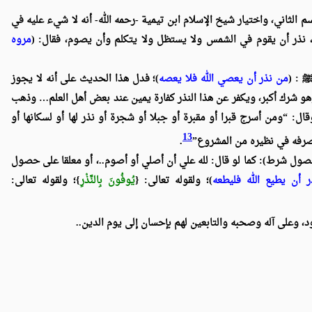
سم الثاني، واختيار شيخ الإسلام ابن تيمية -رحمه الله- أنه لا شيء عليه في
، نذر أن يقوم في الشمس ولا يستظل ولا يتكلم وأن يصوم، فقال: (
مروه
: (
من نذر أن يعصي الله فلا يعصه
)؛ فدل هذا الحديث على أنه لا يجوز
، وهو شرك أكبر، ويكفر عن هذا النذر كفارة يمين عند بعض أهل العلم… وذهب
قال: “ومن أسرج قبرا أو مقبرة أو جبلا أو شجرة أو نذر لها أو لسكانها أو
13
ز صرفه في نظيره من المشروع”
.
صول شرط): كما لو قال: لله علي أن أصلي أو أصوم..، أو معلقا على حصول
 أن يطيع الله فليطعه
)؛ ولقوله تعالى: {
يُوفُونَ بِالنَّذْرِ
}؛ ولقوله تعالى:
د، وعلى آله وصحبه والتابعين لهم بإحسان إلى يوم الدين..