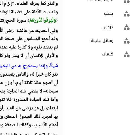
والنذر كما يعرفه العلماء: “إلزام
وقد دلت الأدلة على فضيلة الوفاء 
خطب
category
{
وَلْيُوفُوانُذُورَهُمْ
} سورة الحـج(29)؛ وقال: {
دروس
category
وفي الحديث عن عائشة -رضي الله 
وقد أجمع المسلمون على صحة الن
رسائل عاجلة
category
لم ينعقد نذره ولا كفارة عليه عندن
كلمات
category
والأولى للإنسان أن لا ينذر ولو ك
شيئاً، وإنما يستخرج به من البخي
نذر كان خيرا له، والناس يقصدون 
أن أصوم مثلا ثلاثة أيام، أو إن ع
سبحانه- لا يقضي تلك الحاجة بمجرد
وأما تلك العبادة المنذورة فلا ت
ابتداء، بل هو يرضى من العبد بأن
بها لمجرد ذلك المبذول المحقر، و
أعظم الأسباب، وكذلك الصدقة وغيره