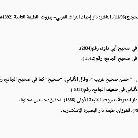
عة الثانية (1392هـ.
 صحيح أبي داود، رقم(2834).
ي في صحيح الجامع، رقم(
3512
).
يب “، وقال الألباني: “صحيح” كما في صحيح الجامع، رقم (4488) وضعف لفظة : “إذا لم يسم”؛ كما في ضعيف الجامع، رقم (2
لألباني في ضعيف الجامع، رقم(
6311
).