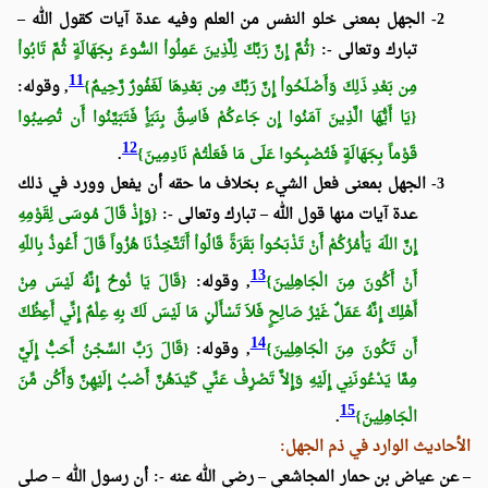
2-
الجهل بمعنى خلو النفس من العلم وفيه عدة آيات كقول الله –
تبارك وتعالى -:
{ثُمَّ إِنَّ رَبَّكَ لِلَّذِينَ عَمِلُواْ السُّوءَ بِجَهَالَةٍ ثُمَّ تَابُواْ
11
مِن بَعْدِ ذَلِكَ وَأَصْلَحُواْ إِنَّ رَبَّكَ مِن بَعْدِهَا لَغَفُورٌ رَّحِيمٌ}
, وقوله:
{يَا أَيُّهَا الَّذِينَ آمَنُوا إِن جَاءكُمْ فَاسِقٌ بِنَبَأٍ فَتَبَيَّنُوا أَن تُصِيبُوا
12
قَوْماً بِجَهَالَةٍ فَتُصْبِحُوا عَلَى مَا فَعَلْتُمْ نَادِمِينَ}
.
3-
الجهل بمعنى فعل الشيء بخلاف ما حقه أن يفعل وورد في ذلك
عدة آيات منها قول الله – تبارك وتعالى -:
{وَإِذْ قَالَ مُوسَى لِقَوْمِهِ
إِنَّ اللّهَ يَأْمُرُكُمْ أَنْ تَذْبَحُواْ بَقَرَةً قَالُواْ أَتَتَّخِذُنَا هُزُواً قَالَ أَعُوذُ بِاللّهِ
13
أَنْ أَكُونَ مِنَ الْجَاهِلِينَ}
, وقوله:
{قَالَ يَا نُوحُ إِنَّهُ لَيْسَ مِنْ
أَهْلِكَ إِنَّهُ عَمَلٌ غَيْرُ صَالِحٍ فَلاَ تَسْأَلْنِ مَا لَيْسَ لَكَ بِهِ عِلْمٌ إِنِّي أَعِظُكَ
14
أَن تَكُونَ مِنَ الْجَاهِلِينَ}
, وقوله:
{قَالَ رَبِّ السِّجْنُ أَحَبُّ إِلَيَّ
مِمَّا يَدْعُونَنِي إِلَيْهِ وَإِلاَّ تَصْرِفْ عَنِّي كَيْدَهُنَّ أَصْبُ إِلَيْهِنَّ وَأَكُن مِّنَ
15
الْجَاهِلِينَ}
.
الأحاديث الوارد في ذم الجهل:
– عن عياض بن حمار المجاشعي – رضي الله عنه -: أن رسول الله – صلى