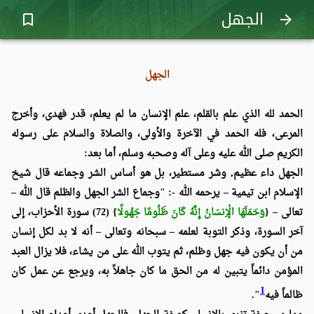
الجهل
bookmark_border
arrow_forward
الجهل
الحمد لله الذي علم بالقلم، علم الإنسان ما لم يعلم، قدر فهدى، وأخرج
المرعى، فله الحمد في الآخرة والأولى، والصلاة والسلام على رسوله
الكريم صلى الله عليه وعلى آله وصحبه وسلم، أما بعد:
الجهل داء عظيم, وشر مستطير، بل هو أساس الشر وجماعه قال شيخ
الإسلام ابن تيمية – يرحمه الله -: "وجماع الشر الجهل والظلم قال الله –
تعالى –
{
وَحَمَلَهَا الْإِنسَانُ إِنَّهُ كَانَ ظَلُومًا جَهُولًا
} (72) سورة الأحزاب
، إلى
آخر السورة، وذكر التوبة لعلمه – سبحانه وتعالى – أنه لا بد لكل إنسان
من أن يكون فيه جهل وظلم، ثم يتوب الله على من يشاء، فلا يزال العبد
المؤمن دائماً يتبين له من الحق ما كان جاهلاً به، ويرجع عن عمل كان
1
ظالماً فيه
".