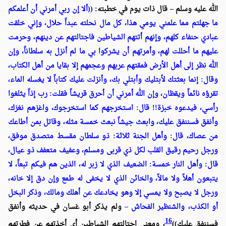
الله عليه وسلم – قال ذات يوم في خطبته:
((ألا إن ربي أمرني أن أعلمكم
ما جهلتم مما علمني يومي هذا، كل مال نحلته عبداً حلال، وإني خلقت
عبادي حنفاء كلهم، وإنهم أتتهم الشياطين فاجتالتهم عن دينهم، وحرمت
عليهم ما أحللت لهم، وأمرتهم أن يشركوا بي ما لم أنزل به سلطاناً، وإن
الله نظر إلى أهل الأرض فمقتهم عربهم وعجمهم إلا بقايا من أهل الكتاب،
وقال: إنما بعثتك لأبتليك وأبتلي بك، وأنزلت عليك كتاباً لا يغسله الماء،
تقرؤه نائماً ويقظان، وإن الله أمرني أن أحرق قريشاً فقلت: رب إذاً يثلغوا
رأسي، فيدعوه خبزة!! قال: استخرجهم كما استخرجوك، واغزهم نغزك،
وأنفق فسننفق عليك، وابعث جيشاً نبعث خمسة مثله، وقاتل بمن أطاعك
من عصاك، قال: وأهل الجنة ثلاثة: ذو سلطان مقسط متصدق موفق،
ورجل رحيم رقيق القلب لكل ذي قربى ومسلم، وعفيف متعفف ذو عيال،
قال: وأهل النار خمسة: الضعيف الذي لا زبر له، الذين هم فيكم تبعاً، لا
يتبعون أهلاً ولا مالاً، والخائن الذي لا يخفى له طمع وإن دق إلا خانه،
ورجل لا يصبح ولا يمسي إلا وهو يخادعك عن أهلك ومالك، وذكر البخل
أو الكذب، والشنظير الفحاش –
ولم يذكر أبو غسان في حديثه وأنفق
16
فسننفق عليك))
، ومعنى اجتالتهم الشياطين أي أخذتهم عن فطرتهم