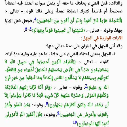
والثالث: فعل الشيء بخلاف ما حقه أن يفعل سواء، اعتقد فيه اعتقاداً
صحيحاً أم فاسداً كتارك الصلاة عمداً، وعلى ذلك قوله – تعالى -:
4
{أَتَتَّخِذُنَا هُزُواً قَالَ أَعُوذُ بِاللّهِ أَنْ أَكُونَ مِنَ الْجَاهِلِينَ}
, فجعل فعل الهزؤ
6
5
جهلاً، وقوله – تعالى -:
{فَتَبَيَّنُوا أَن تُصِيبُوا قَوْماً بِجَهَالَةٍ}
"
.
الآيات الواردة في الجهل:
وقد أتى الجهل في القرآن على عدة معاني منها:
1-
الجهل بمعنى اعتقاد الشيء على خلاف ما هو عليه وفيه عدة آيات
كقوله – تعالى -:
{لِلْفُقَرَاء الَّذِينَ أُحصِرُواْ فِي سَبِيلِ اللّهِ لاَ
يَسْتَطِيعُونَ ضَرْباً فِي الأَرْضِ يَحْسَبُهُمُ الْجَاهِلُ أَغْنِيَاء مِنَ التَّعَفُّفِ
تَعْرِفُهُم بِسِيمَاهُمْ لاَ يَسْأَلُونَ النَّاسَ إِلْحَافاً وَمَا تُنفِقُواْ مِنْ خَيْرٍ فَإِنَّ
7
اللّهَ بِهِ عَلِيمٌ}
, وقوله – تعالى -:
{وَلَوْ أَنَّنَا نَزَّلْنَا إِلَيْهِمُ الْمَلآئِكَةَ
وَكَلَّمَهُمُ الْمَوْتَى وَحَشَرْنَا عَلَيْهِمْ كُلَّ شَيْءٍ قُبُلاً مَّا كَانُواْ لِيُؤْمِنُواْ إِلاَّ
8
أَن يَشَاء اللّهُ وَلَكِنَّ أَكْثَرَهُمْ يَجْهَلُونَ}
, وقوله:
{خُذِ الْعَفْوَ وَأْمُرْ
9
بِالْعُرْفِ وَأَعْرِضْ عَنِ الْجَاهِلِينَ}
, وقوله:
{قُلْ أَفَغَيْرَ اللَّهِ تَأْمُرُونِّي
10
أَعْبُدُ أَيُّهَا الْجَاهِلُونَ}
.