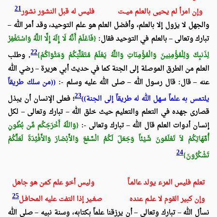
21
وإن امرأ لم يحيى بالعلم ميــت فليس له قبل النشور نشور
والجهل لا يزول إلا بالعلم، وأفضل العلم هو علم التوحيد، وقد أمر الله –
تبارك وتعالى – بالعلم في التوحيد فقال:
{فَاعْلَمْ أَنَّهُ لَا إِلَهَ إِلَّا اللَّهُ وَاسْتَغْفِرْ
22
لِذَنبِكَ وَلِلْمُؤْمِنِينَ وَالْمُؤْمِنَاتِ وَاللَّهُ يَعْلَمُ مُتَقَلَّبَكُمْ وَمَثْوَاكُمْ}
, وطلب
العلم من الطرق الموصلة إلى الجنة كما في حديث
أبي هريرة – رضي الله
عنه – قال: قال رسول الله – صلى الله عليه وسلم -:
((من سلك طريقاً
23
يلتمس به علماً سهل الله له طريقاً إلى الجنة))
؛ فعلى الإنسان أن يبذل
قصارى جهده في التعلم والتعليم حيث خلق الله – تبارك وتعالى – لكل
إنسان أدوات العلم قال الله – تبارك وتعالى -:
{وَاللّهُ أَخْرَجَكُم مِّن بُطُونِ
أُمَّهَاتِكُمْ لاَ تَعْلَمُونَ شَيْئاً وَجَعَلَ لَكُمُ الْسَّمْعَ وَالأَبْصَارَ وَالأَفْئِدَةَ لَعَلَّكُمْ
24
تَشْكُرُونَ}
تعلم فليس المرء يولد عالمـاً وليس أخو علم كمن هو جاهل
25
وإن كبير القوم لا علـم عنده صغـير إذا التفت عليه المحافـل
نسأل الله – تبارك وتعالى – أن يرزقنا علماً بكتابه، وسنة نبيه – صلى الله