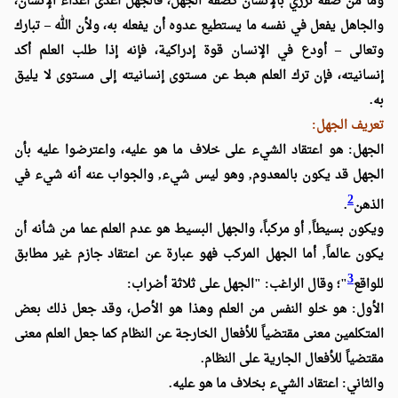
وما من صفة تزري بالإنسان كصفة الجهل، فالجهل أعدى أعداء الإنسان،
والجاهل يفعل في نفسه ما يستطيع عدوه أن يفعله به، ولأن الله – تبارك
وتعالى – أودع في الإنسان قوة إدراكية، فإنه إذا طلب العلم أكد
إنسانيته، فإن ترك العلم هبط عن مستوى إنسانيته إلى مستوى لا يليق
به.
تعريف الجهل:
الجهل: هو اعتقاد الشيء على خلاف ما هو عليه، واعترضوا عليه بأن
الجهل قد يكون بالمعدوم, وهو ليس شيء, والجواب عنه أنه شيء في
2
الذهن
.
ويكون بسيطاً, أو مركباً، والجهل البسيط هو عدم العلم عما من شأنه أن
يكون عالماً, أما الجهل المركب فهو عبارة عن اعتقاد جازم غير مطابق
3
للواقع
"؛ وقال الراغب: "الجهل على ثلاثة أضراب:
الأول: هو خلو النفس من العلم وهذا هو الأصل، وقد جعل ذلك بعض
المتكلمين معنى مقتضياً للأفعال الخارجة عن النظام كما جعل العلم معنى
مقتضياً للأفعال الجارية على النظام.
والثاني: اعتقاد الشيء بخلاف ما هو عليه.