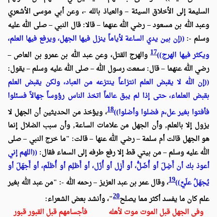
السليمة إلى الأخلاق السيئة – والعياذ بالله -، وعن أبي موسى الأشعري
وعبد الله بن مسعود – رضي الله عنهما – قالا: قال النبي – صلى الله عليه
وسلم -:
((إن بين يدي الساعة لأياماً ينزل فيها الجهل، ويرفع فيها العلم،
17
ويكثر فيها الهرج))
والهرج القتل، وعن عبد الله بن عمرو بن العاص –
رضي الله عنهما – قال: سمعت رسول الله – صلى الله عليه وسلم – يقول:
((إن الله لا يقبض العلم انتزاعاً ينتزعه من العباد، ولكن يقبض العلم
بقبض العلماء، حتى إذا لم يبق عالماً اتخذ الناس رؤوساً جهالاً فسئلوا
18
فأفتوا بغير عل،م فضلوا وأضلوا))
، ويؤخذ من الحديثين أن الجهل لا
يزول إلا بالعلم, وأن الجهل من علامات الساعة, وأن سبب الضلال إنما
هو الجهل قالت أم سلمة – رضي الله عنها – قالت: "ما خرج النبي – صلى
الله عليه وسلم – من بيتي قط إلا رفع طرفه إلى السماء فقال:
((اللهم إني
أعوذ بك أن أَضِلَ أو أُضَلُّ، أو أَزِل أو أُزَل، أو أَظلِم أو أُظلَم، أو أَجهَلَ أو
19
يُجهَلُ علَيَّ))
، وقال عمر بن عبد العزيز – رحمه الله -: "من عبد الله بغير
20
علم كان ما يفسد أكثر مما يصلح
"، وأنشد بعض الشعراء:
وفي الجهل قبل الموت موت لأهله فأجسامهم قبل القبور قبور