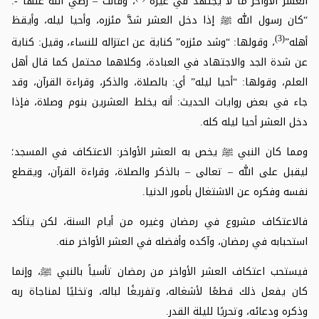
العشر الأواخر ما لا يجتهد في غيره”
، وقالت – رضي الله عنها -:
“كان رسول الله
ﷺ
إذا دخل العشر شدَّ مئزره، وأحيا ليله، وأيقظ
(3)
أهله”
، وقولها: “وشد مئزره” كناية عن اعتزاله للنساء، وقيل: كناية
عن شدة الجد والاجتهاد في العبادة، وكلاهما محتمل كما قال أهل
العلم، وقولها: “أحيا ليله” أي: بالصلاة، والذكر، وقراءة القرآن، وقد
جاء في بعض روايات الحديث: أنه يخلط العشرين بنوم وصلاة، فإذا
دخل العشر أحيا ليله كله.
ومما كان النبي
ﷺ
يخص به العشر الأواخر: الاعتكاف في المسجد؛
ليقبل على الله – تعالى – بالذكر والصلاة، وقراءة القرآن، ويقطع
نفسه وفكره عن الاشتغال بأمور الدنيا.
فالاعتكاف مشروع في رمضان وغيره من أيام السنة، لكن يتأكد
استحبابه في رمضان، وآكده وأفضله في العشر الأواخر منه.
فيستحب اعتكاف العشر الأواخر من رمضان تأسياً بالنبي
ﷺ
، وإنما
كان يفعل ذلك قطعًا لأشغاله، وتفريغًا لباله، وتخليًا لمناجاة ربه
وذكره ودعائه، وتحريًا لليلة القدر.