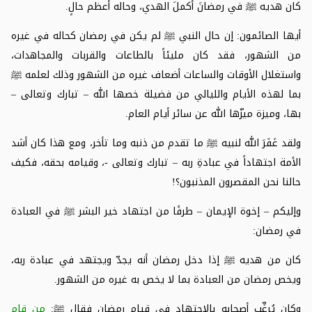
كان هديه
ﷺ
في رمضانَ أكملَ الهدي، وحاله أعظم حالٍ.
أيها الصائمون: إن حال النبي
ﷺ
لم يكن في رمضان كحاله في غيره
من الشهور، فقد كان مليئاً بالطاعات والقربات والمجاهدات،
واستغلال الأوقات والساعات أضعاف غيره من الشهور وذلك لعلمه
ﷺ
بما لهذه الأيام والليالي من فضيلة خصها الله – تبارك وتعالى –
بها، وميزة ميزّها الله عن سائر أيام العام.
ولقد غَفَرَ الله لنبيه
ﷺ
ما تقدم من ذنبه وما تأخر، ومع هذا كان أشد
الأمة اجتهاداً في عبادةِ ربه – تبارك وتعالى -، وقيامه بحقه، فكيف
حالنا نحن المقصرون المذنبون؟!
وإليكم – إخوة الإيمان – طرفًا من اجتهاد خير البشر
ﷺ
في العبادة
في رمضان:
كان من هديه
ﷺ
إذا دخل رمضان أنه يجدّ ويجتهد في عبادة ربه،
ويخص رمضان من العبادة بما لا يخص به غيره من الشهور.
وكان يُرغِّب أصحابه بالاجتهاد في قيام رمضان فقال
ﷺ
:
من قام