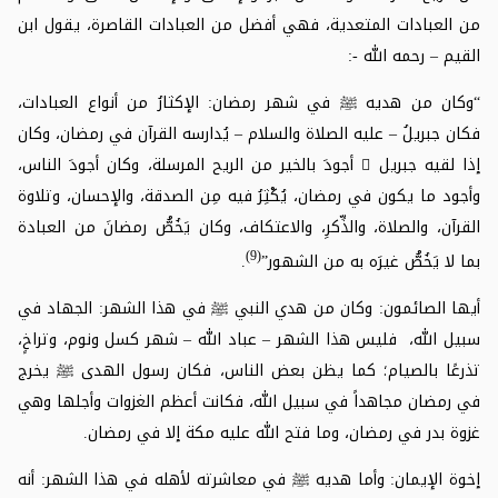
من العبادات المتعدية، فهي أفضل من العبادات القاصرة، يقول ابن
القيم – رحمه الله -:
“وكان من هديه
ﷺ
في شهر رمضان: الإكثارُ من أنواع العبادات،
فكان جبريلُ – عليه الصلاة والسلام – يُدارسه القرآن في رمضان، وكان
إذا لقيه جبريل

أجودَ بالخير من الريح المرسلة، وكان أجودَ الناس،
وأجود ما يكون في رمضان، يُكْثِرُ فيه مِن الصدقة، والإحسان، وتلاوة
القرآن، والصلاة، والذِّكرِ، والاعتكاف، وكان يَخُصُّ رمضانَ من العبادة
(9)
بما لا يَخُصُّ غيرَه به من الشهور”
.
أيها الصائمون: وكان من هدي النبي
ﷺ
في هذا الشهر: الجهاد في
سبيل الله، فليس هذا الشهر – عباد الله – شهر كسل ونوم، وتراخٍ،
تذرعًا بالصيام؛ كما يظن بعض الناس، فكان رسول الهدى
ﷺ
يخرج
في رمضان مجاهداً في سبيل الله، فكانت أعظم الغزوات وأجلها وهي
غزوة بدر في رمضان، وما فتح الله عليه مكة إلا في رمضان.
إخوة الإيمان: وأما هديه
ﷺ
في معاشرته لأهله في هذا الشهر: أنه