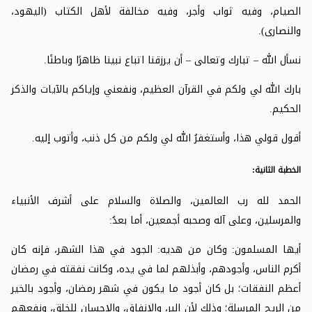
الصيام، وفيه ثواب وأجر، وفيه مخالفة لأهل الكتاب (اليهود،
والنصارى).
نسأل الله – تبارك وتعالى – أن يرزقنا اتباع نبينا ظاهرًا وباطنًا.
بارك الله لي ولكم في القرآن العظيم، ونفعني وإياكم بالآيات والذكر
الحكيم.
أقول قولي هذا، وأستغفرُ الله لي ولكم من كل ذنب، وأتوب إليه.
الخطبة الثانية:
الحمد لله رب العالمين، والصلاة والسلام على أشرف الأنبياء
والمرسلين، وعلى آله وصحبه أجمعين، أما بعدُ:
أيها المسلمون: وكان من هديه: الجود في هذا الشهر، فإنه كان
أكرم الناس، وأجودهم، وأبذلهم لما في يده، وكانت نفقته في رمضان
أعظم النفقات؛ بل كان أجود ما يكون في شهر رمضان، وأجود بالخير
من الريح المرسلة؛ وذلك لأن البر، والإنفاق، والإحسان للخلق، ونفعهم