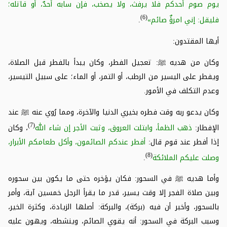
يوم صوم أحدكم فلا يرفث، ولا يصخب، فإن سابه أحدٌ، أو قاتله؛
(6)
فليقل: إني امرؤٌ صائم»
.
أيها المقتدون:
وكان من هديه
ﷺ
: تعجيل الفطر، وكان يبدأ بالفطر قبل الصلاة،
ويفطر على اليسير من الرطب، أو التمر، أو الماء؛ على سبيل التيسير،
وعدم التكلف في الأمور.
وكان يدعو ربه وقت فطره بخيري الدنيا والآخرة، ومما رُوي عنه
ﷺ
عند
(7)
الإفطار:
ذهب الظمأ، وابتلت العروق، وثبت الأجر إن شاء الله
، وكان
إذا أفطر عند قوم قال:
أفطر عندكم الصائمون، وأكل طعامكم الأبرار،
(8)
وصلت عليكم الملائكة
.
وأما هديه
ﷺ
في السحور: فكان يؤخره حتى ما يكون بين سحوره
وبين صلاة الفجر إلا وقت يسير، قدر ما يقرأ الرجل خمسين آية، وأمر
بالسحور، وأخبر أن فيه (بركة)، والبركة: أصلها الزيادة، وكثرة الخير،
وسبب البركة في السحور: أنه يقوي الصائم، وينشطه، ويهون عليه