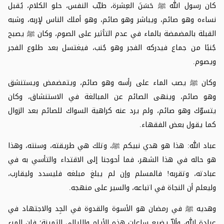
كان رسول الله
ﷺ
حَسَنَ العِشرة، طيِّب النفس، حلو الكلام، يُقبل
نساءه وهو صائم، ويباشر وهو صائم، وهو أملك الناس لإربه، وشبه
القبلة بالمضمضة بالماء في عدم التأثير على الصوم، وكان
ﷺ
يصبح
جُنبًا من جماع فيدركه الفجر وهو جُنب، فيغتسل بعد طلوع الفجر
ويصوم.
وكان
ﷺ
يصب الماء على رأسه وهو صائم، ويتمضمض ويستنشق
وهو صائم، وينهى الصائم عن المبالغة في الاستنشاق، وكان
يتسوّك وهو صائم، ولم يرد عنه كراهية السواك للصائم بعد الزوال
كما يقول بعض الفقهاء.
عباد الله: هذا هو هدي نبيكم
ﷺ
، وتلك هي طريقته، وسنته، وهذا
هو حاله في هذا الشهر، فما أحوجنا إلى الاقتداء والتأسي به في
عبادته، وتقربه! فالمسلم وإن لم يبلغ مبلغه فليسدد وليقارب،
وليعلم أن النجاة في اتباعه، والسير على منهجه.
وهديه
ﷺ
في رمضان هو الأسوة والقدوة في الجِد والاجتهاد في
عبادة الله، وألاّ يضيع ساعات هذه الأيام والليالي الثمينة؛ فإن المرء