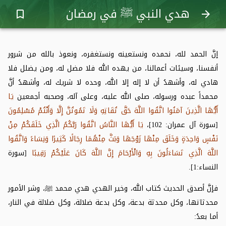
هدي النبي ﷺ في رمضان
bookmark_border
arrow_forward
إنَّ الحمد لله، نحمده ونستعينه ونستغفره، ونعوذ بالله من شرور
أنفسنا، وسيئات أعمالنا، من يهده الله فلا مضل له، ومن يضلل فلا
هادي له، وأشهدُ أن لا إله إلا الله، وحده لا شريك له، وأشهدُ أنَّ
محمداً عبده ورسوله، صلى الله عليه، وعلى آله، وصحبه أجمعين
يَا
أَيُّهَا الَّذِينَ آمَنُوا اتَّقُوا اللَّهَ حَقَّ تُقَاتِهِ وَلَا تَمُوتُنَّ إِلَّا وَأَنْتُمْ مُسْلِمُونَ
[سورة آل عمران: 102]،
يَا أَيُّهَا النَّاسُ اتَّقُوا رَبَّكُمُ الَّذِي خَلَقَكُمْ مِنْ
نَفْسٍ وَاحِدَةٍ وَخَلَقَ مِنْهَا زَوْجَهَا وَبَثَّ مِنْهُمَا رِجَالًا كَثِيرًا وَنِسَاءً وَاتَّقُوا
اللَّهَ الَّذِي تَسَاءَلُونَ بِهِ وَالْأَرْحَامَ إِنَّ اللَّهَ كَانَ عَلَيْكُمْ رَقِيبًا
[سورة
النساء:1].
فإنَّ أصدق الحديث كتاب الله، وخير الهدي هدي محمد
ﷺ
، وشر الأمور
محدثاتها، وكل محدثة بدعة، وكل بدعة ضلالة، وكل ضلالة في النار،
أما بعدُ: