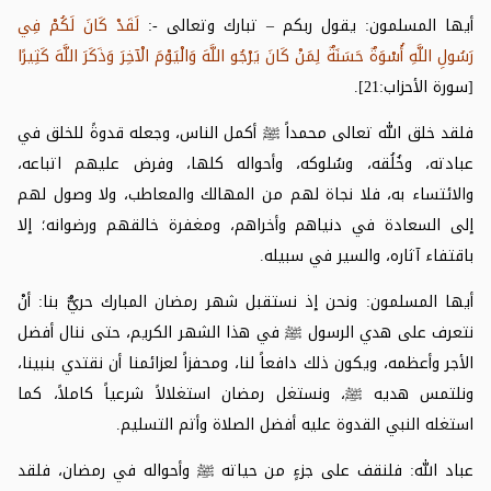
أيها المسلمون: يقول ربكم – تبارك وتعالى -:
لَقَدْ كَانَ لَكُمْ فِي
رَسُولِ اللَّهِ أُسْوَةٌ حَسَنَةٌ لِمَنْ كَانَ يَرْجُو اللَّهَ وَالْيَوْمَ الْآخِرَ وَذَكَرَ اللَّهَ كَثِيرًا
[سورة الأحزاب:21].
فلقد خلق الله تعالى محمداً
ﷺ
أكمل الناس، وجعله قدوةً للخلق في
عبادته، وخُلُقه، وسُلوكه، وأحواله كلها، وفرض عليهم اتباعه،
والائتساء به، فلا نجاة لهم من المهالك والمعاطب، ولا وصول لهم
إلى السعادة في دنياهم وأخراهم، ومغفرة خالقهم ورضوانه؛ إلا
باقتفاء آثاره، والسير في سبيله.
أيها المسلمون: ونحن إذ نستقبل شهر رمضان المبارك حريٌّ بنا: أنْ
نتعرف على هدي الرسول
ﷺ
في هذا الشهر الكريم، حتى ننال أفضل
الأجر وأعظمه، ويكون ذلك دافعاً لنا، ومحفزاً لعزائمنا أن نقتدي بنبينا،
ونلتمس هديه
ﷺ
، ونستغل رمضان استغلالاً شرعياً كاملاً، كما
استغله النبي القدوة عليه أفضل الصلاة وأتم التسليم.
عباد الله: فلنقف على جزءٍ من حياته
ﷺ
وأحواله في رمضان، فلقد