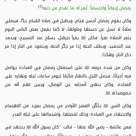
(1)
رمضان إيماناً واحتساباً؛ غُفر له ما تقدم من ذنبه
.
وكان يقوم رمضان أحسن قيام، ويطيل في صلاة القيام جدًّا، فيصلي
صلاةً لا تسل عن حسنها وطولها، لا كما يفعل بعض الناس اليوم
ينقر الصلاة نقراً، فكان
ﷺ
يقرأ بترسّل، يسبّح عند التسبيح، ويحمد
عند التحميد، ويطلب الجنة إذا مر ذِكْر الحنة، ويتعوذ من النار إذا مر
ذكر النار، وهكذا.
وكان من شدة حرصه
ﷺ
على استغلال رمضان في العبادة يواصل
فيه أحيانًا، فيصل الليل بالنهار صائمًا ليوفر ساعات ليله ونهاره على
العبادة، وكان ينهى أصحابه عن الوصال، ويبين لهم أنه من
خصوصياته
ﷺ
.
وكان النبي
ﷺ
يخُصُّ العشر الأواخر من رمضان بمزيد من الاهتمام
والاجتهاد في العبادة؛ وذلك لفضلها، واشتمالها على ليلة القدر.
فعن عائشة – رضي الله عنها – قالت: “كان رسول الله
ﷺ
يجتهد في
(2)