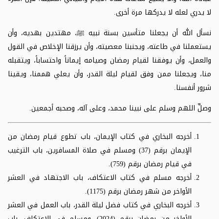
لا يدري لعله لا يدركها مرة أخرى.
نسأل الله أن يجعلنا متأسين بسنة نبيه
ﷺ
، مهتدين بهديه، وأن
يستعملنا في طاعته، ويجنبنا معصيته، وأن يرزقنا الإخلاص في القول
والعمل، وأن يوفقنا لقيام رمضان وصيامه إيماناً واحتساباً، ويتقبله
منا، ويجعلنا ممن وفق لقيام ليلة القدر، وأن يعلي هممنا، ويقينا
شرور أنفسنا.
وصلِّ اللهم وسلم على نبينا محمد، وعلى آله، وصحبه أجمعين.
أخرجه البخاري في كتاب الإيمان، باب تطوع قيام رمضان من
الإيمان برقم (37) ومسلم في صلاة المسافرين، باب الترغيب
في قيام رمضان برقم (759).
أخرجه مسلم في كتاب الاعتكاف، باب الاجتهاد في العشر
الأواخر من شهر رمضان برقم (1175).
أخرجه البخاري في كتاب فضل ليلة القدر، باب العمل في العشر
الأواخر من رمضان برقم (2024)، ومسلم في الاعتكاف، باب