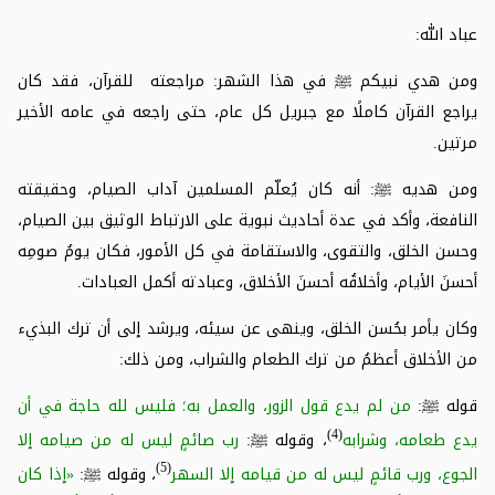
عباد الله:
ومن هدي نبيكم
ﷺ
في هذا الشهر: مراجعته للقرآن، فقد كان
يراجع القرآن كاملًا مع جبريل كل عام، حتى راجعه في عامه الأخير
مرتين.
ومن هديه
ﷺ
: أنه كان يُعلّم المسلمين آداب الصيام، وحقيقته
النافعة، وأكد في عدة أحاديث نبوية على الارتباط الوثيق بين الصيام،
وحسن الخلق، والتقوى، والاستقامة في كل الأمور، فكان يومُ صومِه
أحسنَ الأيام، وأخلاقُه أحسنَ الأخلاق، وعبادته أكمل العبادات.
وكان يأمر بحُسن الخلق، وينهى عن سيئه، ويرشد إلى أن ترك البذيء
من الأخلاق أعظمُ من ترك الطعام والشراب، ومن ذلك:
قوله
ﷺ
:
من لم يدع قول الزور، والعمل به؛ فليس لله حاجة في أن
(4)
يدع طعامه، وشرابه
، وقوله
ﷺ
:
رب صائمٍ ليس له من صيامه إلا
(5)
الجوع، ورب قائمٍ ليس له من قيامه إلا السهر
، وقوله
ﷺ
:
«إذا كان